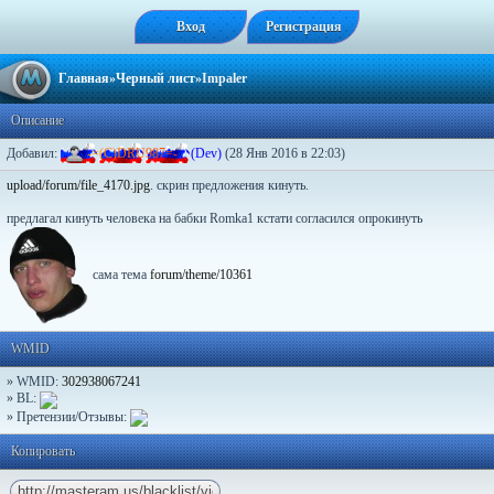
Вход
Регистрация
Главная
»
Черный лист
»Impaler
Описание
Добавил:
-
=
(
C
)
D
R
U
9
8
7
=
-
(Dev)
(28 Янв 2016 в 22:03)
upload/forum/file_4170.jpg
. скрин предложения кинуть.
предлагал кинуть человека на бабки Romka1 кстати согласился опрокинуть
сама тема
forum/theme/10361
WMID
» WMID:
302938067241
» BL:
» Претензии/Отзывы:
Копировать