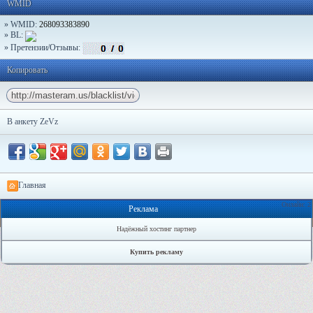
WMID
» WMID:
268093383890
» BL:
» Претензии/Отзывы:
Копировать
В анкету ZeVz
Главная
Онлайн: 2
Реклама
Надёжный хостинг партнер
Купить рекламу