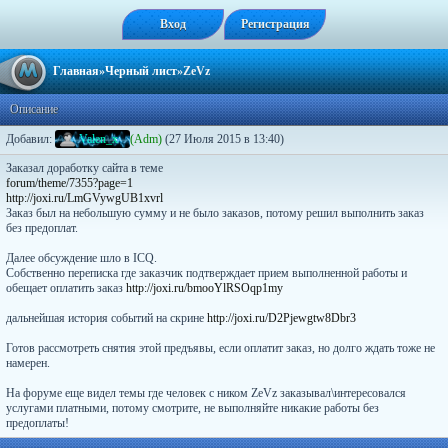
Вход
Регистрация
Главная
»
Черный лист
»ZeVz
Описание
Добавил:
V
a
l
e
n
_
x
(Adm)
(27 Июля 2015 в 13:40)
Заказал доработку сайта в теме
forum/theme/7355?page=1
http://joxi.ru/LmGVywgUB1xvrl
Заказ был на небольшую сумму и не было заказов, потому решил выполнить заказ
без предоплат.
Далее обсуждение шло в ICQ.
Собственно переписка где заказчик подтверждает прием выполненной работы и
обещает оплатить заказ
http://joxi.ru/bmooYlRSOqp1my
дальнейшая история событий на скрине
http://joxi.ru/D2Pjewgtw8Dbr3
Готов рассмотреть снятия этой предъявы, если оплатит заказ, но долго ждать тоже не
намерен.
На форуме еще видел темы где человек с ником ZeVz заказывал\интересовался
услугами платными, потому смотрите, не выполняйте никакие работы без
предоплаты!