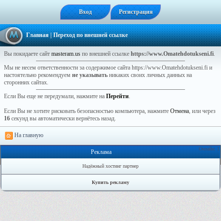
Вход
Регистрация
Главная
| Переход по внешней ссылке
Вы покидаете сайт
masteram.us
по внешней ссылке
https://www.Omatehdotukseni.fi
.
Мы не несем ответственности за содержимое сайта https://www.Omatehdotukseni.fi и
настоятельно рекомендуем
не указывать
никаких своих личных данных на
сторонних сайтах.
Если Вы еще не передумали, нажмите на
Перейти
.
Если Вы не хотите рисковать безопасностью компьютера, нажмите
Отмена
, или через
16
секунд вы автоматически вернётесь назад.
На главную
Онлайн: 1
Реклама
Надёжный хостинг партнер
Купить рекламу