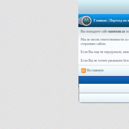
Главная
| Переход по
Вы покидаете сайт
masteram.us
по
Мы не несем ответственности за с
сторонних сайтах.
Если Вы еще не передумали, наж
Если Вы не хотите рисковать бе
На главную