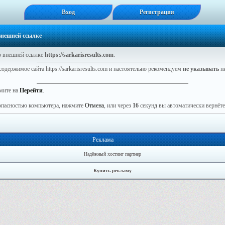
Вход
Регистрация
 внешней ссылке
 внешней ссылке
https://sarkarisresults.com
.
одержимое сайта https://sarkarisresults.com и настоятельно рекомендуем
не указывать
ни
мите на
Перейти
.
зопасностью компьютера, нажмите
Отмена
, или через
16
секунд вы автоматически вернётес
Реклама
Надёжный хостинг партнер
Купить рекламу