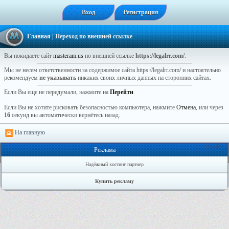
Вход
Регистрация
Главная
| Переход по внешней ссылке
Вы покидаете сайт
masteram.us
по внешней ссылке
https://legalrr.com/
.
Мы не несем ответственности за содержимое сайта https://legalrr.com/ и настоятельно
рекомендуем
не указывать
никаких своих личных данных на сторонних сайтах.
Если Вы еще не передумали, нажмите на
Перейти
.
Если Вы не хотите рисковать безопасностью компьютера, нажмите
Отмена
, или через
16
секунд вы автоматически вернётесь назад.
На главную
Онлайн: 0
Реклама
Надёжный хостинг партнер
Купить рекламу