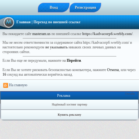
Вход
Регистрация
Главная
| Переход по внешней ссылке
Вы покидаете сайт
masteram.us
по внешней ссылке
https://kadvacorp6.weebly.com/
.
Мы не несем ответственности за содержимое сайта https://kadvacorp6.weebly.com/ и
настоятельно рекомендуем
не указывать
никаких своих личных данных на
сторонних сайтах.
Если Вы еще не передумали, нажмите на
Перейти
.
Если Вы не хотите рисковать безопасностью компьютера, нажмите
Отмена
, или через
16
секунд вы автоматически вернётесь назад.
На главную
Онлайн: 1
Реклама
Надёжный хостинг партнер
Купить рекламу