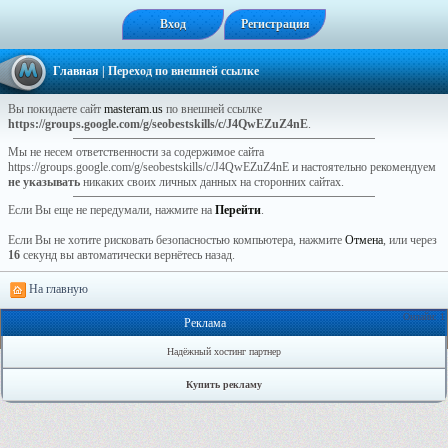
Вход
Регистрация
Главная
| Переход по внешней ссылке
Вы покидаете сайт
masteram.us
по внешней ссылке
https://groups.google.com/g/seobestskills/c/J4QwEZuZ4nE
.
Мы не несем ответственности за содержимое сайта
https://groups.google.com/g/seobestskills/c/J4QwEZuZ4nE и настоятельно рекомендуем
не указывать
никаких своих личных данных на сторонних сайтах.
Если Вы еще не передумали, нажмите на
Перейти
.
Если Вы не хотите рисковать безопасностью компьютера, нажмите
Отмена
, или через
16
секунд вы автоматически вернётесь назад.
На главную
Онлайн: 1
Реклама
Надёжный хостинг партнер
Купить рекламу