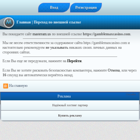
Вход
Регистрация
Главная
| Переход по внешней ссылке
Вы покидаете сайт
masteram.us
по внешней ссылке
https://gamblemaxcasino.com
.
Мы не несем ответственности за содержимое сайта https://gamblemaxcasino.com и
настоятельно рекомендуем
не указывать
никаких своих личных данных на
сторонних сайтах.
Если Вы еще не передумали, нажмите на
Перейти
.
Если Вы не хотите рисковать безопасностью компьютера, нажмите
Отмена
, или через
16
секунд вы автоматически вернётесь назад.
На главную
Онлайн: 2
Реклама
Надёжный хостинг партнер
Купить рекламу