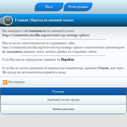
Вход
Регистрация
Главная
| Переход по внешней ссылке
Вы покидаете сайт
masteram.us
по внешней ссылке
https://community.mozilla.org/en/events/wp-strategy-sphere/
.
Мы не несем ответственности за содержимое сайта
https://community.mozilla.org/en/events/wp-strategy-sphere/ и настоятельно рекомендуем
не указывать
никаких своих личных данных на сторонних сайтах.
Если Вы еще не передумали, нажмите на
Перейти
.
Если Вы не хотите рисковать безопасностью компьютера, нажмите
Отмена
, или через
16
секунд вы автоматически вернётесь назад.
На главную
Онлайн: 1
Реклама
Надёжный хостинг партнер
Купить рекламу