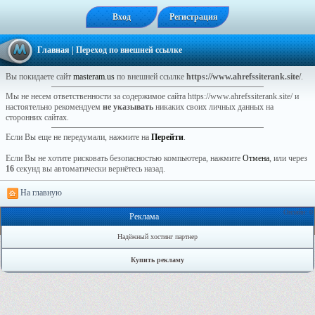
Вход
Регистрация
Главная
| Переход по внешней ссылке
Вы покидаете сайт
masteram.us
по внешней ссылке
https://www.ahrefssiterank.site/
.
Мы не несем ответственности за содержимое сайта https://www.ahrefssiterank.site/ и
настоятельно рекомендуем
не указывать
никаких своих личных данных на
сторонних сайтах.
Если Вы еще не передумали, нажмите на
Перейти
.
Если Вы не хотите рисковать безопасностью компьютера, нажмите
Отмена
, или через
16
секунд вы автоматически вернётесь назад.
На главную
Онлайн: 0
Реклама
Надёжный хостинг партнер
Купить рекламу