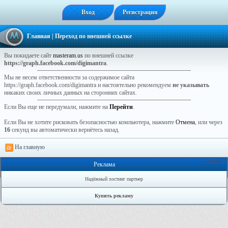
Вход
Регистрация
Главная
| Переход по внешней ссылке
Вы покидаете сайт
masteram.us
по внешней ссылке
https://graph.facebook.com/digimantra
.
Мы не несем ответственности за содержимое сайта
https://graph.facebook.com/digimantra и настоятельно рекомендуем
не указывать
никаких своих личных данных на сторонних сайтах.
Если Вы еще не передумали, нажмите на
Перейти
.
Если Вы не хотите рисковать безопасностью компьютера, нажмите
Отмена
, или через
16
секунд вы автоматически вернётесь назад.
На главную
Онлайн: 2
Реклама
Надёжный хостинг партнер
Купить рекламу