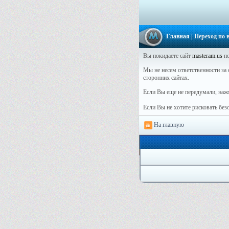
Главная
| Переход по
Вы покидаете сайт
masteram.us
по
Мы не несем ответственности за 
сторонних сайтах.
Если Вы еще не передумали, наж
Если Вы не хотите рисковать бе
На главную