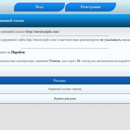
Вход
Регистрация
 внешней ссылке
 внешней ссылке
http://mexicanph.com/
.
содержимое сайта http://mexicanph.com/ и настоятельно рекомендуем
не указывать
никак
мите на
Перейти
.
зопасностью компьютера, нажмите
Отмена
, или через
16
секунд вы автоматически вернётес
Реклама
Надёжный хостинг партнер
Купить рекламу