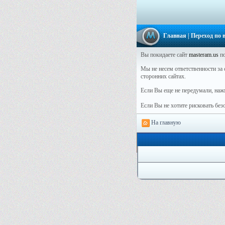
Главная
| Переход по
Вы покидаете сайт
masteram.us
по
Мы не несем ответственности за с
сторонних сайтах.
Если Вы еще не передумали, наж
Если Вы не хотите рисковать бе
На главную