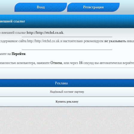
Вход
Регистрация
 внешней ссылке
 внешней ссылке
http://http://etchd.co.uk
.
одержимое сайта http://http://etchd.co.uk и настоятельно рекомендуем
не указывать
ника
мите на
Перейти
.
зопасностью компьютера, нажмите
Отмена
, или через
16
секунд вы автоматически вернётес
Реклама
Надёжный хостинг партнер
Купить рекламу