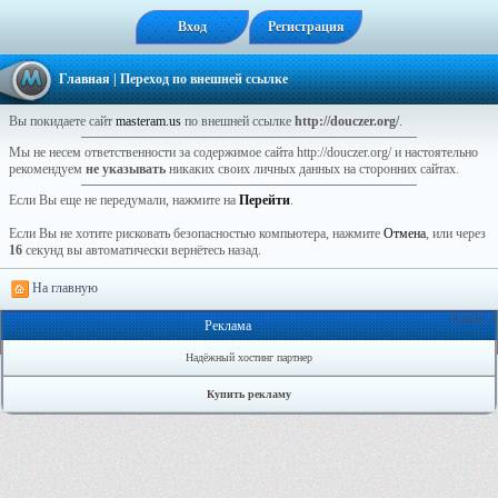
Вход
Регистрация
Главная
| Переход по внешней ссылке
Вы покидаете сайт
masteram.us
по внешней ссылке
http://douczer.org/
.
Мы не несем ответственности за содержимое сайта http://douczer.org/ и настоятельно
рекомендуем
не указывать
никаких своих личных данных на сторонних сайтах.
Если Вы еще не передумали, нажмите на
Перейти
.
Если Вы не хотите рисковать безопасностью компьютера, нажмите
Отмена
, или через
16
секунд вы автоматически вернётесь назад.
На главную
Онлайн: 3
Реклама
Надёжный хостинг партнер
Купить рекламу