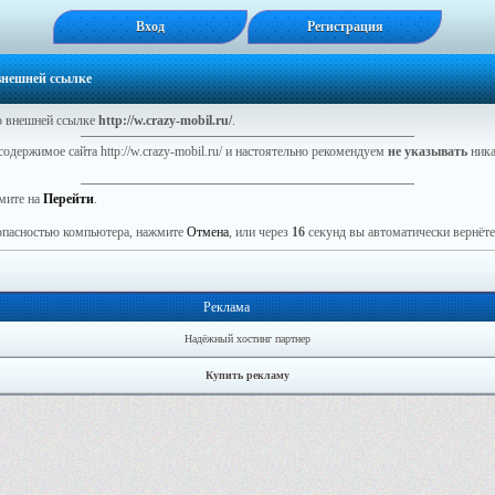
Вход
Регистрация
 внешней ссылке
 внешней ссылке
http://w.crazy-mobil.ru/
.
одержимое сайта http://w.crazy-mobil.ru/ и настоятельно рекомендуем
не указывать
ника
мите на
Перейти
.
зопасностью компьютера, нажмите
Отмена
, или через
16
секунд вы автоматически вернётес
Реклама
Надёжный хостинг партнер
Купить рекламу