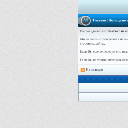
Главная
| Переход по
Вы покидаете сайт
masteram.us
по
Мы не несем ответственности за с
сторонних сайтах.
Если Вы еще не передумали, наж
Если Вы не хотите рисковать бе
На главную