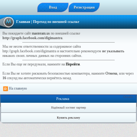
Вход
Регистрация
Главная
| Переход по внешней ссылке
Вы покидаете сайт
masteram.us
по внешней ссылке
http://graph.facebook.com/digimantra
.
Мы не несем ответственности за содержимое сайта
http://graph.facebook.com/digimantra и настоятельно рекомендуем
не указывать
никаких своих личных данных на сторонних сайтах.
Если Вы еще не передумали, нажмите на
Перейти
.
Если Вы не хотите рисковать безопасностью компьютера, нажмите
Отмена
, или через
16
секунд вы автоматически вернётесь назад.
На главную
Онлайн: 1
Реклама
Надёжный хостинг партнер
Купить рекламу