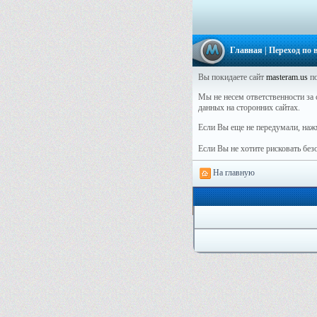
Главная
| Переход по
Вы покидаете сайт
masteram.us
по
Мы не несем ответственности за 
данных на сторонних сайтах.
Если Вы еще не передумали, наж
Если Вы не хотите рисковать бе
На главную