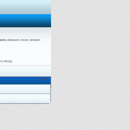
вать
никаких своих личных
ь назад.
Онлайн: 1