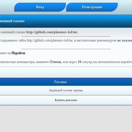
Вход
Регистрация
 внешней ссылке
 внешней ссылке
http://github.com/platonov-kd/mc
.
содержимое сайта http://github.com/platonov-kd/mc и настоятельно рекомендуем
не указы
мите на
Перейти
.
зопасностью компьютера, нажмите
Отмена
, или через
16
секунд вы автоматически вернётес
Реклама
Надёжный хостинг партнер
Купить рекламу