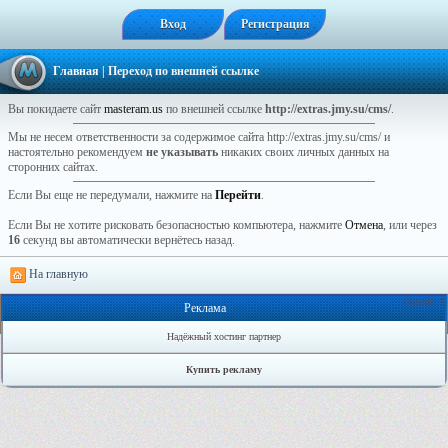
Вход
Регистрация
Главная
| Переход по внешней ссылке
Вы покидаете сайт
masteram.us
по внешней ссылке
http://extras.jmy.su/cms/
.
Мы не несем ответственности за содержимое сайта http://extras.jmy.su/cms/ и
настоятельно рекомендуем
не указывать
никаких своих личных данных на
сторонних сайтах.
Если Вы еще не передумали, нажмите на
Перейти
.
Если Вы не хотите рисковать безопасностью компьютера, нажмите
Отмена
, или через
16
секунд вы автоматически вернётесь назад.
На главную
Онлайн: 1
Реклама
Надёжный хостинг партнер
Купить рекламу