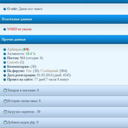
О себе:
Давно все знают.
Платёжные данные
WMID не указан
Прочие данные
Арбитраж
(
0
/
0
)
Активность:
10.4 ℅
Постов:
964 (сегодня: 0)
Спасибо
(5)
Комментарии:
(30)
На форуме:
Тем:
(30) /
Сообщений:
(964)
Дата регистрации:
01.03.2014 (дней: 4545)
Провел на сайте:
77 дней 7 часов 8 минут
Товаров в магазине: 0
История смены ника: 0
Загрузил скриптов : 39
Добавил кодов php: 9