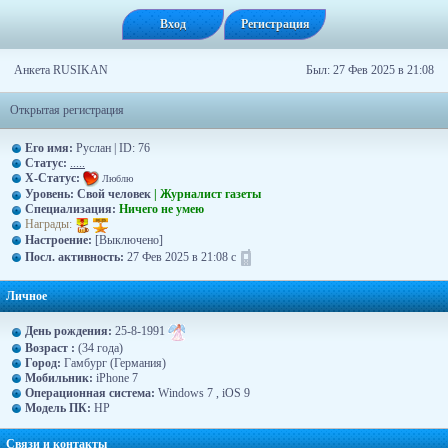
Вход
Регистрация
Анкета RUSIKAN
Был: 27 Фев 2025 в 21:08
Открытая регистрация
Его имя:
Руслан | ID: 76
Статус:
.....
X-Статус:
Люблю
Уровень:
Свой человек
| Журналист газеты
Специализация:
Ничего не умею
Награды:
Hacтpoeниe:
[Выключено]
Посл. активность:
27 Фев 2025 в 21:08 с
Личное
День рождения:
25-8-1991
Возраст :
(34 года)
Город:
Гамбург (Германия)
Moбильник:
iPhone 7
Операционная система:
Windows 7 , iOS 9
Модель ПК:
HP
Связи и контакты