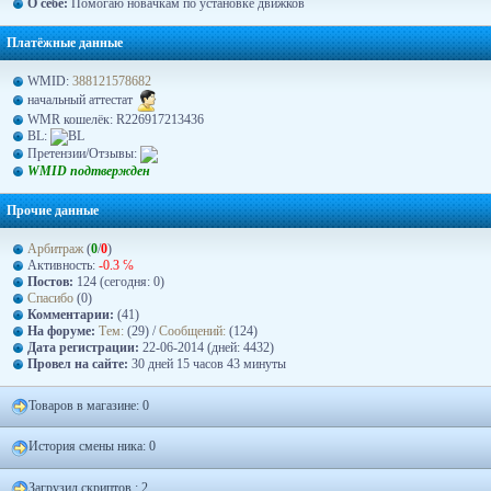
О себе:
Помогаю новачкам по установке движков
Платёжные данные
WMID:
388121578682
начальный аттестат
WMR кошелёк: R226917213436
BL:
Претензии/Отзывы:
WMID подтвержден
Прочие данные
Арбитраж
(
0
/
0
)
Активность:
-0.3 ℅
Постов:
124 (сегодня: 0)
Спасибо
(0)
Комментарии:
(41)
На форуме:
Тем:
(29) /
Сообщений:
(124)
Дата регистрации:
22-06-2014 (дней: 4432)
Провел на сайте:
30 дней 15 часов 43 минуты
Товаров в магазине: 0
История смены ника: 0
Загрузил скриптов : 2