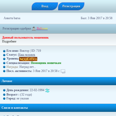
Вход
Регистрация
Анкета barsa
Был: 3 Янв 2017 в 20:58
Регистрацию одобрил
B
a
l
l
t
a
z
o
r
Данный пользователь мошенник
Подробнее
Его имя:
Виктор | ID: 719
Статус:
Наш человек
Уровень:
Специализация:
Помощник новичкам
Награды:
Наград нет...
Посл. активность:
3 Янв 2017 в 20:58 с
Личное
День рождения:
22-02-1994
Возраст :
(32 года)
Город:
не указан
Связи и контакты