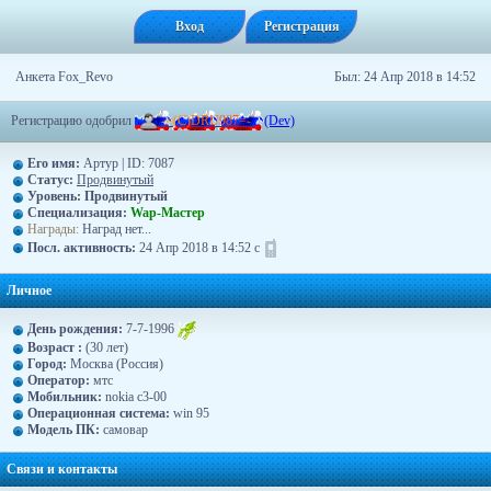
Вход
Регистрация
Анкета Fox_Revo
Был: 24 Апр 2018 в 14:52
Регистрацию одобрил
-
=
(
C
)
D
R
U
9
8
7
=
-
(Dev)
Его имя:
Артур | ID: 7087
Статус:
Продвинутый
Уровень:
Продвинутый
Специализация:
Wap-Maстер
Награды:
Наград нет...
Посл. активность:
24 Апр 2018 в 14:52 с
Личное
День рождения:
7-7-1996
Возраст :
(30 лет)
Город:
Москва (Россия)
Оператор:
мтс
Moбильник:
nokia c3-00
Операционная система:
win 95
Модель ПК:
самовар
Связи и контакты