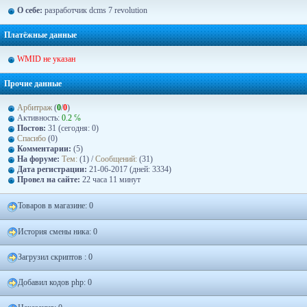
О себе:
разработчик dcms 7 revolution
Платёжные данные
WMID не указан
Прочие данные
Арбитраж
(
0
/
0
)
Активность:
0.2 ℅
Постов:
31 (сегодня: 0)
Спасибо
(0)
Комментарии:
(5)
На форуме:
Тем:
(1) /
Сообщений:
(31)
Дата регистрации:
21-06-2017 (дней: 3334)
Провел на сайте:
22 часа 11 минут
Товаров в магазине: 0
История смены ника: 0
Загрузил скриптов : 0
Добавил кодов php: 0