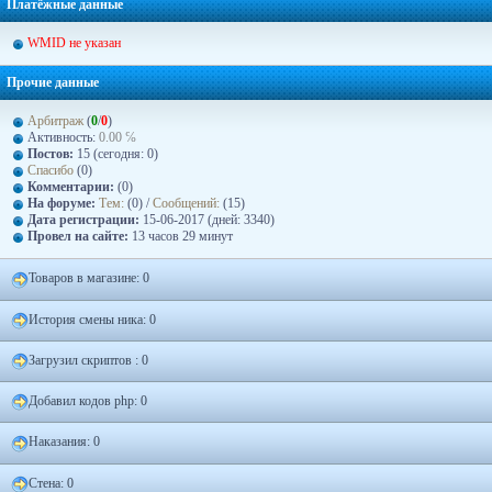
Платёжные данные
WMID не указан
Прочие данные
Арбитраж
(
0
/
0
)
Активность:
0.00 ℅
Постов:
15 (сегодня: 0)
Спасибо
(0)
Комментарии:
(0)
На форуме:
Тем:
(0) /
Сообщений:
(15)
Дата регистрации:
15-06-2017 (дней: 3340)
Провел на сайте:
13 часов 29 минут
Товаров в магазине: 0
История смены ника: 0
Загрузил скриптов : 0
Добавил кодов php: 0
Наказания: 0
Стена: 0