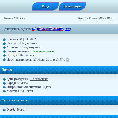
Вход
Регистрация
Анкета MEGAX
Был: 27 Июня 2017 в 01:47
Регистрацию одобрил
-
=
(
C
)
D
R
U
9
8
7
=
-
(Dev)
Его имя:
Ф | ID: 7052
Статус:
Продвинутый
Уровень:
Продвинутый
Специализация:
Ничего не умею
Награды:
Наград нет...
Посл. активность:
27 Июня 2017 в 01:47 с
Личное
День рождения:
Не заполнено
Город:
не указан
Операционная система:
Видлвс
Модель ПК:
Тттттт
Связи и контакты
О себе:
Норм ч