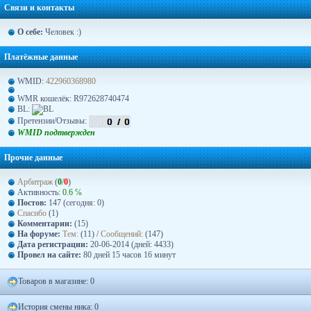
Связи и контакты
О себе:
Человек :)
Платёжные данные
WMID:
422960368980
WMR кошелёк: R972628740474
BL:
Претензии/Отзывы:
WMID подтвержден
Прочие данные
Арбитраж
(
0
/
0
)
Активность:
0.6 ℅
Постов:
147 (сегодня: 0)
Спасибо
(1)
Комментарии:
(15)
На форуме:
Тем:
(11) /
Сообщений:
(147)
Дата регистрации:
20-06-2014 (дней: 4433)
Провел на сайте:
80 дней 15 часов 16 минут
Товаров в магазине: 0
История смены ника: 0