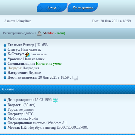
Вход
Регистрация
Анкета JohnyRico
Был: 20 Янв 2021 в 18:59
Регистрацию одобрил
S
h
e
l
d
o
n
(Adm)
Его имя:
Виктор | ID: 658
Статус:
Наш человек
X-Статус:
Развлекаюсь
Уровень:
Наш человек
Специализация:
Ничего не умею
Награды:
Наград нет...
Hacтpoeниe:
Дерзкое
Посл. активность:
20 Янв 2021 в 18:59 с
Личное
День рождения:
15-03-1996
Возраст :
(30 лет)
Город:
не указан
Оператор:
МТС
Moбильник:
Nokia
Операционная система:
Windows 8.1
Модель ПК:
Ноутбук Samsung E300C/E500C/E700C