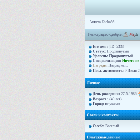
Анкета Zheka86
Регистрацию одобрил
M
a
y
k
Его имя:
| ID: 5333
Статус:
Продвинутый
Уровень:
Продвинутый
Специализация:
Ничего не
Награды:
Наград нет...
Посл. активность:
9 Июля 20
Личное
День рождения:
27-5-1986
Возраст :
(40 лет)
Город:
не указан
Связи и контакты
О себе:
Веселый
Платёжные данные