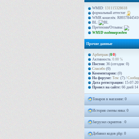
WMID:
131115328618
формальный аттестат
WMR кошелёк: R8937844541
BL:
Претензии/Отзывы:
WMID подтвержден
Прочие данные
Арбитраж
(
0
/
0
)
Активность:
0.00 ℅
Постов:
36 (сегодня: 0)
Спасибо
(0)
Комментарии:
(0)
На форуме:
Тем:
(7) /
Сообщ
Дата регистрации:
15-07-201
Провел на сайте:
66 дней 14
Товаров в магазине: 0
История смены ника: 0
Загрузил скриптов : 0
Добавил кодов php: 0