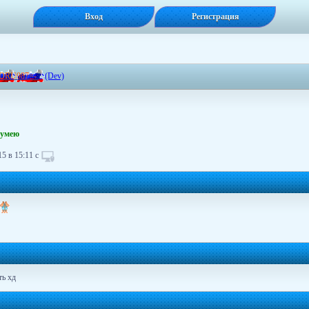
Вход
Регистрация
D
R
U
9
8
7
=
-
(Dev)
 умею
5 в 15:11 с
ть хд