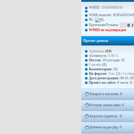
WMID:
104304989244
WMR кошелёк: R2854265543
BL:
Претензии/Отзывы:
WMID не подтвержден
Прочие данные
Арбитраж
(
0
/
0
)
Активность:
0.00 ℅
Постов:
19 (сегодня: 0)
Спасибо
(0)
Комментарии:
(6)
На форуме:
Тем:
(2) /
Сообщ
Дата регистрации:
06-01-201
Провел на сайте:
8 часов 31
Товаров в магазине: 0
История смены ника: 0
Загрузил скриптов : 0
Добавил кодов php: 0