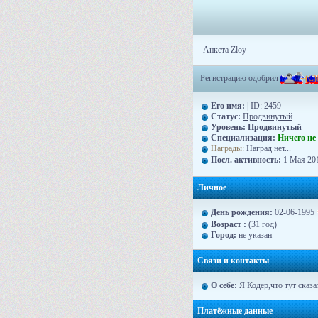
Анкета Zloy
Регистрацию одобрил
-
=
(
C
)
Его имя:
| ID: 2459
Статус:
Продвинутый
Уровень:
Продвинутый
Специализация:
Ничего не
Награды:
Наград нет...
Посл. активность:
1 Мая 201
Личное
День рождения:
02-06-1995
Возраст :
(31 год)
Город:
не указан
Связи и контакты
О себе:
Я Кодер,что тут сказа
Платёжные данные