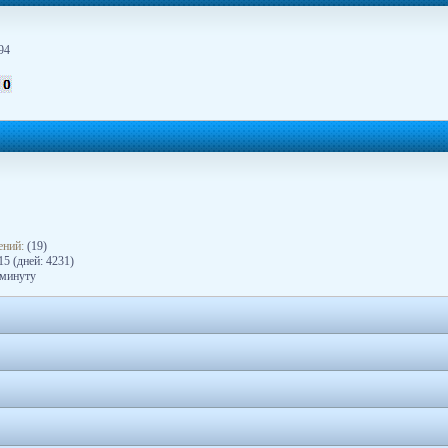
94
ений:
(19)
5 (дней: 4231)
 минуту