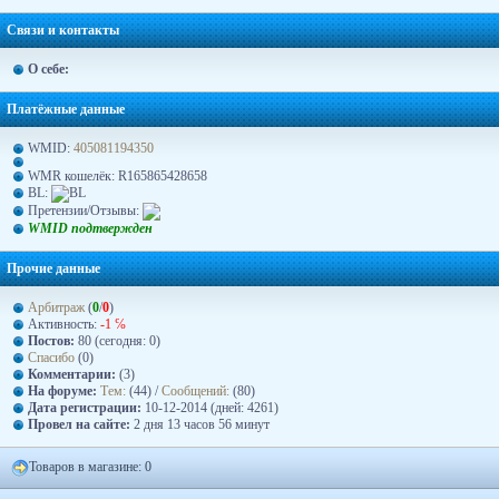
Связи и контакты
О себе:
Платёжные данные
WMID:
405081194350
WMR кошелёк: R165865428658
BL:
Претензии/Отзывы:
WMID подтвержден
Прочие данные
Арбитраж
(
0
/
0
)
Активность:
-1 ℅
Постов:
80 (сегодня: 0)
Спасибо
(0)
Комментарии:
(3)
На форуме:
Тем:
(44) /
Сообщений:
(80)
Дата регистрации:
10-12-2014 (дней: 4261)
Провел на сайте:
2 дня 13 часов 56 минут
Товаров в магазине: 0