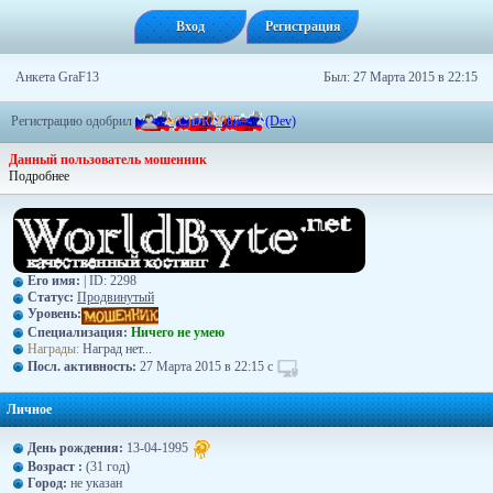
Вход
Регистрация
Анкета GraF13
Был: 27 Марта 2015 в 22:15
Регистрацию одобрил
-
=
(
C
)
D
R
U
9
8
7
=
-
(Dev)
Данный пользователь мошенник
Подробнее
Его имя:
| ID: 2298
Статус:
Продвинутый
Уровень:
Специализация:
Ничего не умею
Награды:
Наград нет...
Посл. активность:
27 Марта 2015 в 22:15 с
Личное
День рождения:
13-04-1995
Возраст :
(31 год)
Город:
не указан