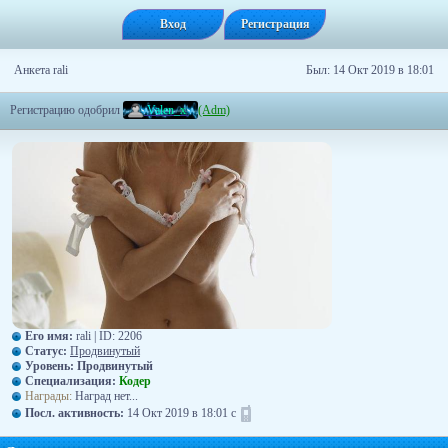
Вход
Регистрация
Анкета rali
Был: 14 Окт 2019 в 18:01
Регистрацию одобрил
V
a
l
e
n
_
x
(Adm)
Его имя:
rali | ID: 2206
Статус:
Продвинутый
Уровень:
Продвинутый
Специализация:
Кодер
Награды:
Наград нет...
Посл. активность:
14 Окт 2019 в 18:01 с