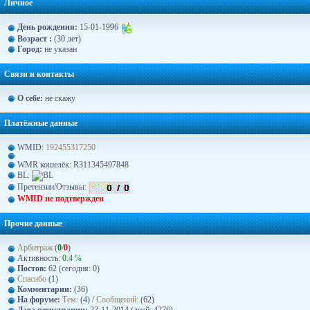
Личное
День рождения:
15-01-1996
Возраст :
(30 лет)
Город:
не указан
Связи и контакты
О себе:
не скажу
Платёжные данные
WMID:
192455317250
WMR кошелёк: R311345497848
BL:
Претензии/Отзывы:
WMID не подтвержден
Прочие данные
Арбитраж
(
0
/
0
)
Активность:
0.4 ℅
Постов:
62 (сегодня: 0)
Спасибо
(1)
Комментарии:
(36)
На форуме:
Тем:
(4) /
Сообщений:
(62)