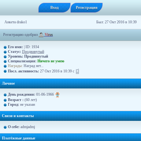
Вход
Регистрация
Анкета drako1
Был: 27 Окт 2016 в 10:39
Регистрацию одобрил
V
i
r
u
s
Его имя:
| ID: 1934
Статус:
Продвинутый
Уровень:
Продвинутый
Специализация:
Ничего не умею
Награды:
Наград нет...
Посл. активность:
27 Окт 2016 в 10:39 с
Личное
День рождения:
01-06-1966
Возраст :
(60 лет)
Город:
не указан
Связи и контакты
О себе:
admjadmj
Платёжные данные