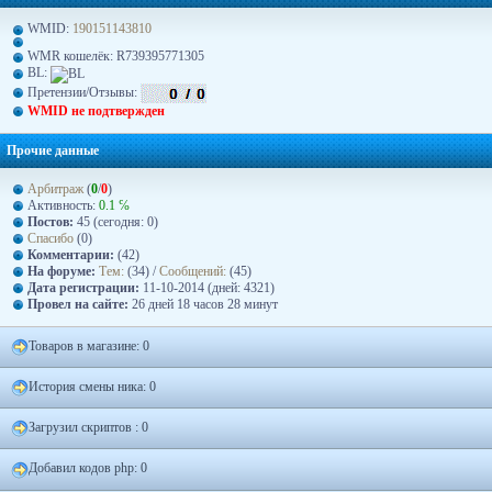
WMID:
190151143810
WMR кошелёк: R739395771305
BL:
Претензии/Отзывы:
WMID не подтвержден
Прочие данные
Арбитраж
(
0
/
0
)
Активность:
0.1 ℅
Постов:
45 (сегодня: 0)
Спасибо
(0)
Комментарии:
(42)
На форуме:
Тем:
(34) /
Сообщений:
(45)
Дата регистрации:
11-10-2014 (дней: 4321)
Провел на сайте:
26 дней 18 часов 28 минут
Товаров в магазине: 0
История смены ника: 0
Загрузил скриптов : 0
Добавил кодов php: 0