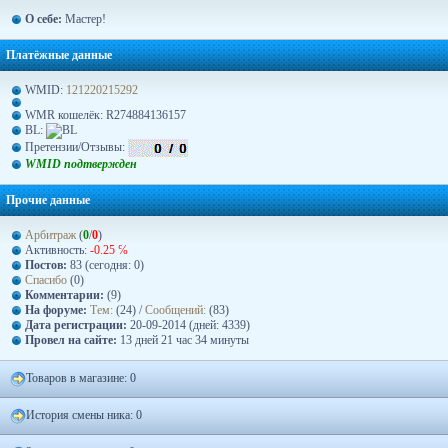
О себе:
Мастер!
Платёжные данные
WMID:
121220215292
WMR кошелёк: R274884136157
BL:
Претензии/Отзывы:
WMID подтвержден
Прочие данные
Арбитраж
(
0
/
0
)
Активность:
-0.25 ℅
Постов:
83 (сегодня: 0)
Спасибо
(0)
Комментарии:
(9)
На форуме:
Тем:
(24) /
Сообщений:
(83)
Дата регистрации:
20-09-2014 (дней: 4339)
Провел на сайте:
13 дней 21 час 34 минуты
Товаров в магазине: 0
История смены ника: 0