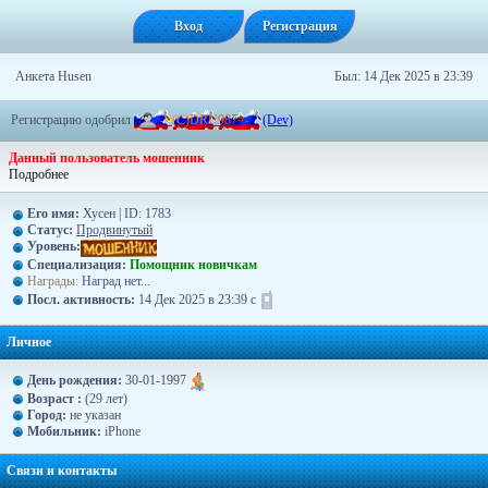
Вход
Регистрация
Анкета Husen
Был: 14 Дек 2025 в 23:39
Регистрацию одобрил
-
=
(
C
)
D
R
U
9
8
7
=
-
(Dev)
Данный пользователь мошенник
Подробнее
Его имя:
Хусен | ID: 1783
Статус:
Продвинутый
Уровень:
Специализация:
Помощник новичкам
Награды:
Наград нет...
Посл. активность:
14 Дек 2025 в 23:39 с
Личное
День рождения:
30-01-1997
Возраст :
(29 лет)
Город:
не указан
Moбильник:
iPhone
Связи и контакты