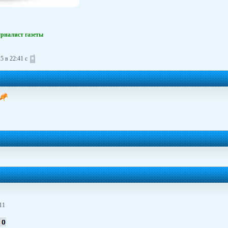
урналист газеты
5 в 22:41 с
11