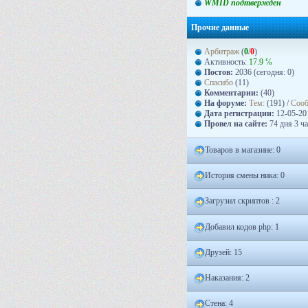
WMID подтвержден
Прочие данные
Арбитраж
(
0
/
0
)
Активность:
17.9 ℅
Постов:
2036 (сегодня: 0)
Спасибо
(11)
Комментарии:
(40)
На форуме:
Тем:
(191) /
Соо
Дата регистрации:
12-05-201
Провел на сайте:
74 дня 3 ча
Товаров в магазине: 0
История смены ника: 0
Загрузил скриптов : 2
Добавил кодов php: 1
Друзей: 15
Наказания: 2
Стена: 4