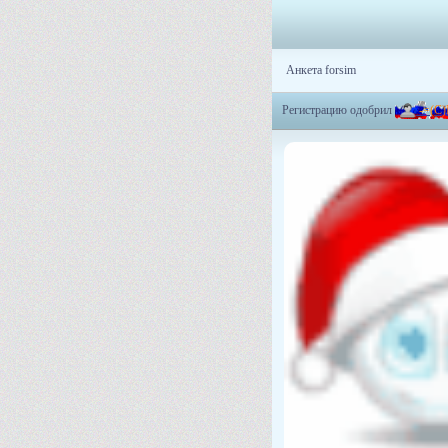
Анкета forsim
Регистрацию одобрил
-
=
(
C
)