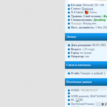
Его имя:
Виталий | ID: 148
Статус:
Психолог
X-Статус:
Люблю
Уровень:
Свой человек
| Ж
Специализация:
Дизайнер
Награды:
Наград нет...
Посл. активность:
3 Фев 202
Личное
День рождения:
08-05-1993
Возраст :
(33 года)
Город:
не указан
Оператор:
mts
Связи и контакты
О себе:
Говорят, я добрый :)
Платёжные данные
WMID:
701242115137
WMR кошелёк: R6473434641
BL:
Претензии/Отзывы: