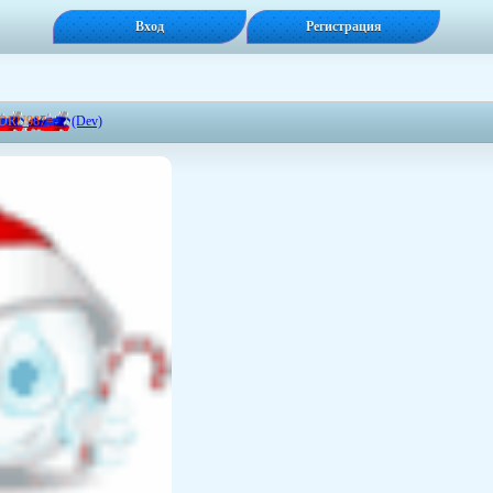
Вход
Регистрация
D
R
U
9
8
7
=
-
(Dev)