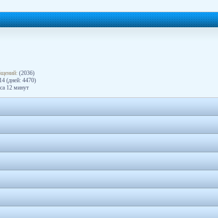
бщений:
(2036)
4 (дней: 4470)
са 12 минут