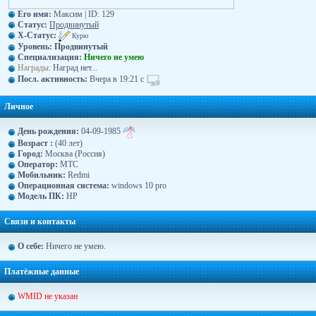
Его имя:
Максим | ID: 129
Статус:
Продвинутый
X-Статус:
Курю
Уровень:
Продвинутый
Специализация:
Ничего не умею
Награды:
Наград нет...
Посл. активность:
Вчера в 19:21 с
Личное
День рождения:
04-09-1985
Возраст :
(40 лет)
Город:
Москва (Россия)
Оператор:
МТС
Moбильник:
Redmi
Операционная система:
windows 10 pro
Модель ПК:
HP
Связи и контакты
О себе:
Ничего не умею.
Платёжные данные
WMID не указан