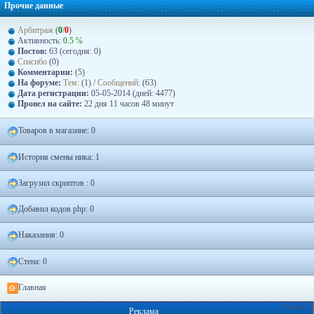
Прочие данные
Арбитраж
(
0
/
0
)
Активность:
0.5 ℅
Постов:
63 (сегодня: 0)
Спасибо
(0)
Комментарии:
(5)
На форуме:
Тем:
(1) /
Сообщений:
(63)
Дата регистрации:
05-05-2014 (дней: 4477)
Провел на сайте:
22 дня 11 часов 48 минут
Товаров в магазине: 0
История смены ника: 1
Загрузил скриптов : 0
Добавил кодов php: 0
Наказания: 0
Стена: 0
Главная
Онлайн: 0
Реклама