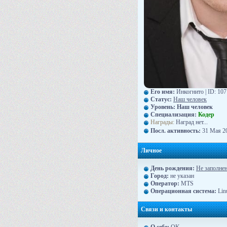
Его имя:
Инкогнито | ID: 10
Статус:
Наш человек
Уровень:
Наш человек
Специализация:
Кодер
Награды:
Наград нет...
Посл. активность:
31 Мая 20
Личное
День рождения:
Не заполне
Город:
не указан
Оператор:
MTS
Операционная система:
Lin
Связи и контакты