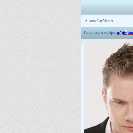
Анкета PlayMarket
Регистрацию одобрил
-
=
(
C
)