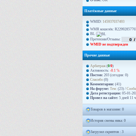
О себе:
OK
Платёжные данные
WMID:
145937037493
WMR кошелёк: R2299285776
BL:
Претензии/Отзывы:
WMID не подтвержден
Прочие данные
Арбитраж
(
0
/
0
)
Активность:
-0.1 ℅
Постов:
203 (сегодня: 0)
Спасибо
(0)
Комментарии:
(41)
На форуме:
Тем:
(23) /
Сооб
Дата регистрации:
05-01-202
Провел на сайте:
5 дней 11 
Товаров в магазине: 0
История смены ника: 0
Загрузил скриптов : 3