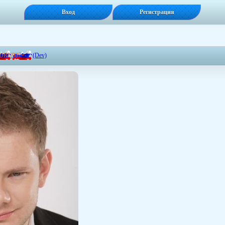
Вход
Регистрация
D
R
U
9
8
7
=
-
(Dev)