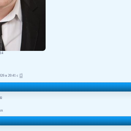
714
26 в 20:41 с
но
ux