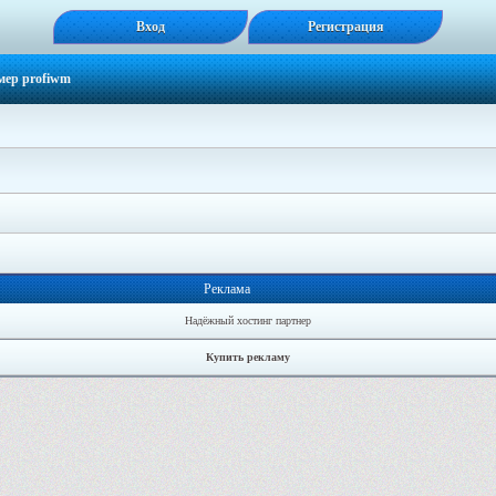
Вход
Регистрация
мер profiwm
Реклама
Надёжный хостинг партнер
Купить рекламу