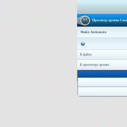
Просмотр архива Спа
Файл: favicon.ico
К файлу
К просмотру архива