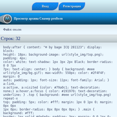
Вход
Регистрация
Просмотр архива Спамер profiwm
Файл: css.css
Строк: 32
body:after { content: "© by bage ICQ 281123"; display:
block;
height: 18px; background-image: url(style_img/top.png);
padding: 4px;
color: white; text-shadow: 1px 3px 2px Black; border-radius:
0 0 7px
7px; text-align: center; } body { background: #eee
url(style_img/bg.gif); max-width: 550px; color: #2F4F4F;
margin: 0
auto; padding: 1px; font-size: 11px; font-family: Arial; }
a:link,
a:active, a:visited {color: #79a0c1; text-decoration:
none;} a:hover,a:focus { color: #191970; text-decoration:
underline; } .top { background: #eee url(style_img/top.png)
repeat-x
top; padding: 5px; color: #fff; margin: 1px 0 1px 0; margin:
0px 0px
1px 0px; border-radius: 8px 8px 0px 0px; } .main {
background: #fff;
border: 1px solid #dadada; padding: 3px; margin: 0 0 1px 0;