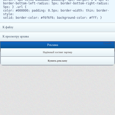
border-bottom-left-radius: 5px; border-bottom-right-radius:
5px; } .url {
color: #000000; padding: 0.5px; border-width: thin; border-
style:
solid; border-color: #f6f6f6; background-color: #fff; }
К файлу
К просмотру архива
Онлайн: 0
Реклама
Надёжный хостинг партнер
Купить рекламу