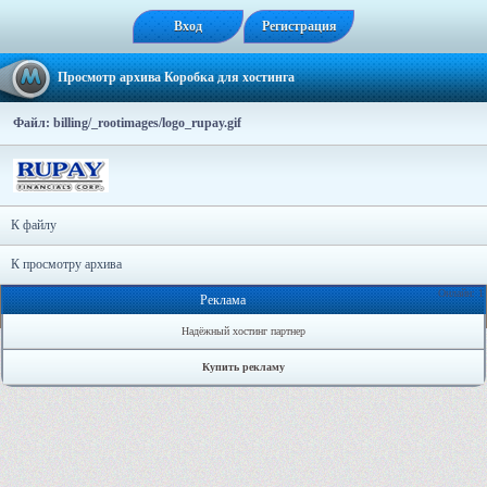
Вход
Регистрация
Просмотр архива Коробка для хостинга
Файл: billing/_rootimages/logo_rupay.gif
К файлу
К просмотру архива
Онлайн: 1
Реклама
Надёжный хостинг партнер
Купить рекламу