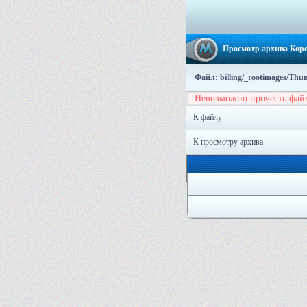
Просмотр архива Коро
Файл: billing/_rootimages/Th
Невозможно прочесть фай
К файлу
К просмотру архива