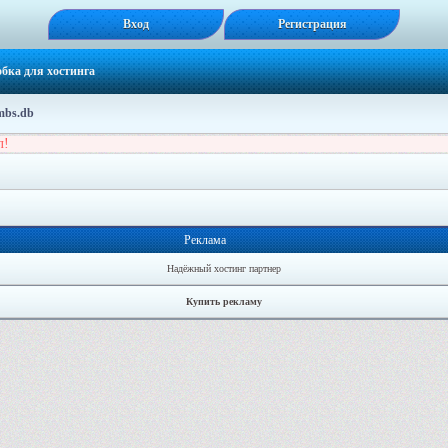
Вход
Регистрация
бка для хостинга
umbs.db
л!
Реклама
Надёжный хостинг партнер
Купить рекламу