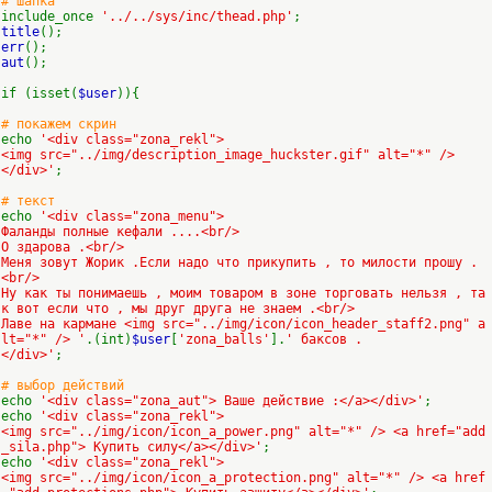
# шапка
include_once
'../../sys/inc/thead.php'
;
title
();
err
();
aut
();
if (isset(
$user
)){
# покажем скрин
echo
'<div class="zona_rekl">
<img src="../img/description_image_huckster.gif" alt="*" />
</div>'
;
# текст
echo
'<div class="zona_menu">
Фаланды полные кефали ....<br/>
О здарова .<br/>
Меня зовут Жорик .Если надо что прикупить , то милости прошу .
<br/>
Ну как ты понимаешь , моим товаром в зоне торговать нельзя , та
к вот если что , мы друг друга не знаем .<br/>
Лаве на кармане <img src="../img/icon/icon_header_staff2.png" a
lt="*" /> '
.(int)
$user
[
'zona_balls'
].
' баксов .
</div>'
;
# выбор действий
echo
'<div class="zona_aut"> Ваше действие :</a></div>'
;
echo
'<div class="zona_rekl">
<img src="../img/icon/icon_a_power.png" alt="*" /> <a href="add
_sila.php"> Купить силу</a></div>'
;
echo
'<div class="zona_rekl">
<img src="../img/icon/icon_a_protection.png" alt="*" /> <a href