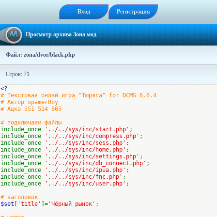
Вход
Регистрация
Просмотр архива Зона мод
Файл: zona/dvor/black.php
Строк: 71
<?
# Текстовая онлай игра "Тюряга" for DCMS 6.6.4
# Автор spamerBoy
# Ацка 551 514 865
# подключаем файлы
include_once
'../../sys/inc/start.php'
;
include_once
'../../sys/inc/compress.php'
;
include_once
'../../sys/inc/sess.php'
;
include_once
'../../sys/inc/home.php'
;
include_once
'../../sys/inc/settings.php'
;
include_once
'../../sys/inc/db_connect.php'
;
include_once
'../../sys/inc/ipua.php'
;
include_once
'../../sys/inc/fnc.php'
;
include_once
'../../sys/inc/user.php'
;
# заголовок
$set
[
'title'
]=
'Чёрный рынок'
;