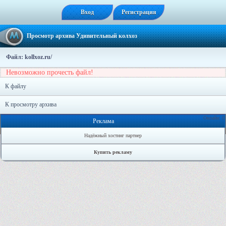
Вход
Регистрация
Просмотр архива Удивительный колхоз
Файл: kollxoz.ru/
Невозможно прочесть файл!
К файлу
К просмотру архива
Онлайн: 0
Реклама
Надёжный хостинг партнер
Купить рекламу