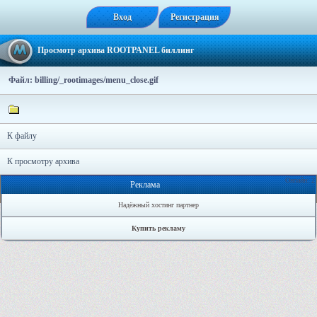
Вход
Регистрация
Просмотр архива ROOTPANEL биллинг
Файл: billing/_rootimages/menu_close.gif
К файлу
К просмотру архива
Онлайн: 2
Реклама
Надёжный хостинг партнер
Купить рекламу