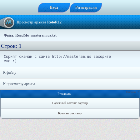
Вход
Регистрация
Просмотр архива RotoR12
Файл: ReadMe_masteram.us.txt
Строк: 1
Cкрипт скачан с сайта http://masteram.us заходите
еще :)
К файлу
К просмотру архива
Онлайн: 2
Реклама
Надёжный хостинг партнер
Купить рекламу