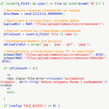
if (isset(
$_FILES
) &&
ajax
() ==
true
&& isset(
$comm
[
'ID'
])) {
//Фактическое название изображения на сервере
$FactName
=
rand
(
11111111
,
99999999
);
//Директория в которую будут загружены файлы
$uploadDir
=
ROOT
.
"/files/upload/communities/screensaver/"
;
//Подсчет количества отправляемых изображений
$fileCount
=
count
(
$_FILES
[
'file'
][
'name'
]);
//Разрешенные форматы для выгрузки
$AllowFileExt
= array(
'jpg'
,
'png'
,
'gif'
,
'jpeg'
);
//Принудительно устанавливаем права 755 на директории
@
chmod
(
ROOT
.
"/files/upload/communities/screensaver/"
,
0755
);
@
chmod
(
ROOT
.
"/files/upload/communities/screensaver/850x200/"
,
0755
);
if (
$fileCount
>
1
){
?>
<div class='file-error'>
<?=icons
(
'exclamation-
triangle'
,
16
)
?>
<?=lg
(
'Нельзя загружать более 1 изображения'
)
?
>
</div>
<?
exit;
}
if (
config
(
'FILE_ACCESS'
) ==
0
) {