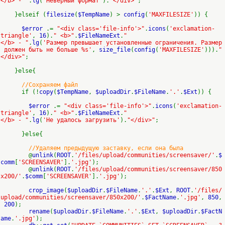
</b> - "
.
lg
(
'Неверный формат'
).
"</div>"
;
}elseif (
filesize
(
$TempName
) >
config
(
'MAXFILESIZE'
)) {
$error
.=
"<div class='file-info'>"
.
icons
(
'exclamation-
triangle'
,
16
).
" <b>"
.
$FileNameExt
.
"
</b> - "
.
lg
(
'Размер превышает установленные ограничения. Размер
должен быть не больше %s'
,
size_file
(
config
(
'MAXFILESIZE'
))).
"
</div>"
;
}else{
//Сохраняем файл
if (!
copy
(
$TempName
,
$uploadDir
.
$FileName
.
'.'
.
$Ext
)) {
$error
.=
"<div class='file-info'>"
.
icons
(
'exclamation-
triangle'
,
16
).
" <b>"
.
$FileNameExt
.
"
</b> - "
.
lg
(
'Не удалось загрузить'
).
"</div>"
;
}else{
//Удаляем предыдущую заставку, если она была
@
unlink
(
ROOT
.
'/files/upload/communities/screensaver/'
.
$
comm
[
'SCREENSAVER'
].
'.jpg'
);
@
unlink
(
ROOT
.
'/files/upload/communities/screensaver/850
x200/'
.
$comm
[
'SCREENSAVER'
].
'.jpg'
);
crop_image
(
$uploadDir
.
$FileName
.
'.'
.
$Ext
,
ROOT
.
'/files/
upload/communities/screensaver/850x200/'
.
$FactName
.
'.jpg'
,
850
,
200
);
rename
(
$uploadDir
.
$FileName
.
'.'
.
$Ext
,
$uploadDir
.
$FactN
ame
.
'.jpg'
);