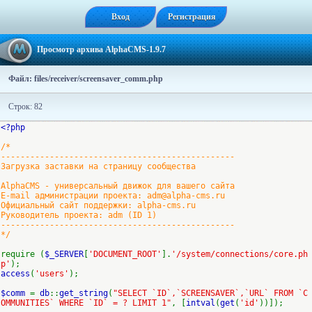
Вход
Регистрация
Просмотр архива AlphaCMS-1.9.7
Файл: files/receiver/screensaver_comm.php
Строк: 82
<?php
/*
------------------------------------------------
Загрузка заставки на страницу сообщества
AlphaCMS - универсальный движок для вашего сайта
E-mail администрации проекта: adm@alpha-cms.ru
Официальный сайт поддержки: alpha-cms.ru
Руководитель проекта: adm (ID 1)
------------------------------------------------
*/
require (
$_SERVER
[
'DOCUMENT_ROOT'
].
'/system/connections/core.ph
p'
);
access
(
'users'
);
$comm
=
db
::
get_string
(
"SELECT `ID`,`SCREENSAVER`,`URL` FROM `C
OMMUNITIES` WHERE `ID` = ? LIMIT 1"
, [
intval
(
get
(
'id'
))]);