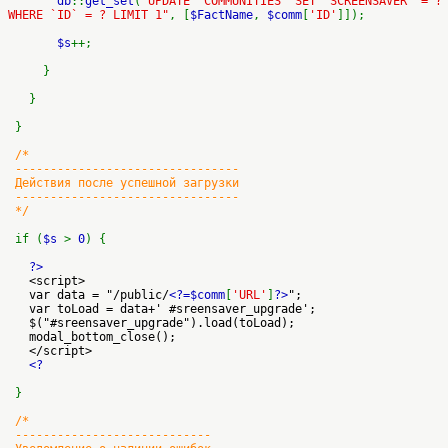
db
::
get_set
(
"UPDATE `COMMUNITIES` SET `SCREENSAVER` = ?
WHERE `ID` = ? LIMIT 1"
, [
$FactName
,
$comm
[
'ID'
]]);
$s
++;
}
}
}
/*
--------------------------------
Действия после успешной загрузки
--------------------------------
*/
if (
$s
>
0
) {
?>
<script>
var data = "/public/
<?=$comm
[
'URL'
]
?>
";
var toLoad = data+' #sreensaver_upgrade';
$("#sreensaver_upgrade").load(toLoad);
modal_bottom_close();
</script>
<?
}
/*
----------------------------