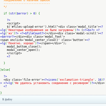
Уведомление о наличии ошибок
----------------------------
*/
if (
str
(
$error
) >
0
) {
?>
<script>
$('#files-upload-error').html("<div class='modal_title'>
<?
=lg
(
'Некоторые изображения не были загружены'
)
?>
(
<?=$s?>
<?
=lg
(
'из'
)
?>
<?=$fileCount?>
)</div><div class='modal-scroll'>
<?
=$error?>
</div><div class='modal_foot'>
<span onclick='modal_center_close()' class='button'>
<?
=lg
(
'Понятно, хорошо'
)
?>
</span></div>");
modal_bottom_close();
modal_center_open();
</script>
<?
}
}else{
?>
<div class='file-error'>
<?=icons
(
'exclamation-triangle'
,
16
)
?
>
<?=lg
(
'Не удалось установить соединение с ресивером'
)
?>
</div>
<?
}
К файлу