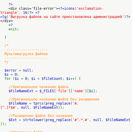
?>
<div class='file-error'>
<?=icons
(
'exclamation-
triangle'
,
16
)
?>
<?
=lg
(
'Выгрузка файлов на сайте приостановлена администрацией'
)
?>
</div>
<?
exit;
}
/*
---------------------
Мультивыгрузка файлов
---------------------
*/
$error
=
null
;
$s
=
0
;
for (
$i
=
0
;
$i
<
$fileCount
;
$i
++) {
//Оригинальное название файла
$FileNameExt
=
$_FILES
[
'file'
][
'name'
][
$i
];
//Оригинальное название файла без расширения
$FileName
=
tprcs
(
preg_replace
(
'#.
[^.]*$#'
,
null
,
$FileNameExt
));
//Расширение файла без названия
$Ext
=
strtolower
(
preg_replace
(
'#^.*.#'
,
null
,
$FileNameExt
));