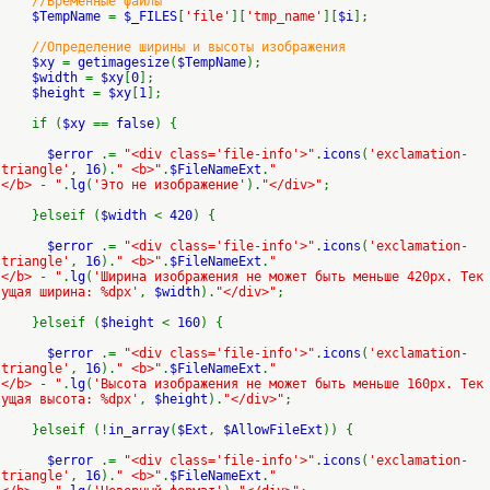
//Временные файлы
$TempName
=
$_FILES
[
'file'
][
'tmp_name'
][
$i
];
//Определение ширины и высоты изображения
$xy
=
getimagesize
(
$TempName
);
$width
=
$xy
[
0
];
$height
=
$xy
[
1
];
if (
$xy
==
false
) {
$error
.=
"<div class='file-info'>"
.
icons
(
'exclamation-
triangle'
,
16
).
" <b>"
.
$FileNameExt
.
"
</b> - "
.
lg
(
'Это не изображение'
).
"</div>"
;
}elseif (
$width
<
420
) {
$error
.=
"<div class='file-info'>"
.
icons
(
'exclamation-
triangle'
,
16
).
" <b>"
.
$FileNameExt
.
"
</b> - "
.
lg
(
'Ширина изображения не может быть меньше 420px. Тек
ущая ширина: %dpx'
,
$width
).
"</div>"
;
}elseif (
$height
<
160
) {
$error
.=
"<div class='file-info'>"
.
icons
(
'exclamation-
triangle'
,
16
).
" <b>"
.
$FileNameExt
.
"
</b> - "
.
lg
(
'Высота изображения не может быть меньше 160px. Тек
ущая высота: %dpx'
,
$height
).
"</div>"
;
}elseif (!
in_array
(
$Ext
,
$AllowFileExt
)) {
$error
.=
"<div class='file-info'>"
.
icons
(
'exclamation-
triangle'
,
16
).
" <b>"
.
$FileNameExt
.
"