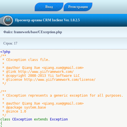
Вход
Регистрация
Просмотр архива CRM Inclient Ver. 1.0.2.5
Файл: framework/base/CException.php
Строк: 17
<?php
/**
* CException class file.
*
* @author Qiang Xue <qiang.xue@gmail.com>
* @link http://www.yiiframework.com/
* @copyright 2008-2013 Yii Software LLC
* @license http://www.yiiframework.com/license/
*/
/**
* CException represents a generic exception for all purposes.
*
* @author Qiang Xue <qiang.xue@gmail.com>
* @package system.base
* @since 1.0
*/
class
CException
extends
Exception
{