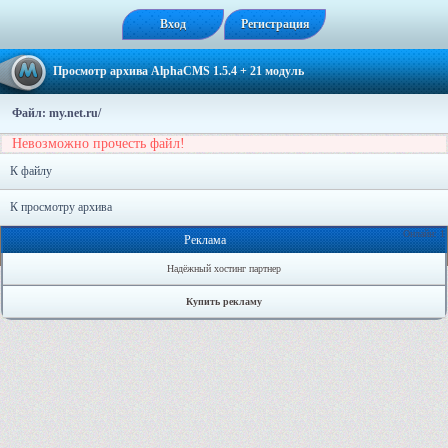
Вход
Регистрация
Просмотр архива AlphaCMS 1.5.4 + 21 модуль
Файл: my.net.ru/
Невозможно прочесть файл!
К файлу
К просмотру архива
Онлайн: 1
Реклама
Надёжный хостинг партнер
Купить рекламу