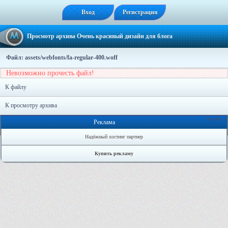
Вход
Регистрация
Просмотр архива Очень красивый дизайн для блога
Файл: assets/webfonts/fa-regular-400.woff
Невозможно прочесть файл!
К файлу
К просмотру архива
Онлайн: 1
Реклама
Надёжный хостинг партнер
Купить рекламу