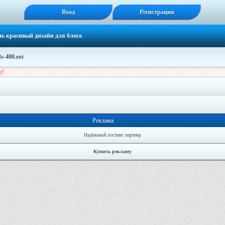
Вход
Регистрация
ь красивый дизайн для блога
s-400.eot
л!
Реклама
Надёжный хостинг партнер
Купить рекламу