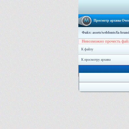
Просмотр архива Очен
Файл: assets/webfonts/fa-brand
Невозможно прочесть фай
К файлу
К просмотру архива