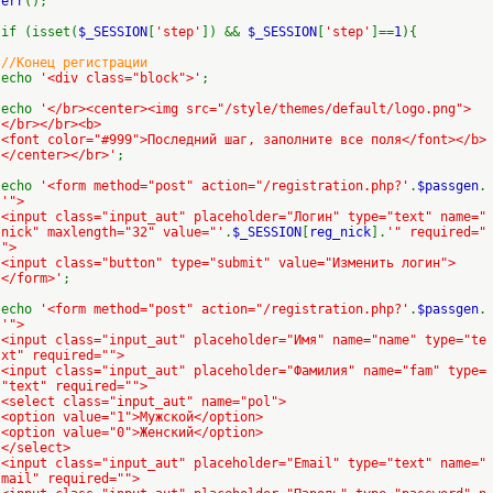
err
();
if (isset(
$_SESSION
[
'step'
]) &&
$_SESSION
[
'step'
]==
1
){
//Конец регистрации
echo
'<div class="block">'
;
echo
'</br><center><img src="/style/themes/default/logo.png">
</br></br><b>
<font color="#999">Последний шаг, заполните все поля</font></b>
</center></br>'
;
echo
'<form method="post" action="/registration.php?'
.
$passgen
.
'">
<input class="input_aut" placeholder="Логин" type="text" name="
nick" maxlength="32" value="'
.
$_SESSION
[
reg_nick
].
'" required="
">
<input class="button" type="submit" value="Изменить логин">
</form>'
;
echo
'<form method="post" action="/registration.php?'
.
$passgen
.
'">
<input class="input_aut" placeholder="Имя" name="name" type="te
xt" required="">
<input class="input_aut" placeholder="Фамилия" name="fam" type=
"text" required="">
<select class="input_aut" name="pol">
<option value="1">Мужской</option>
<option value="0">Женский</option>
</select>
<input class="input_aut" placeholder="Email" type="text" name="
mail" required="">