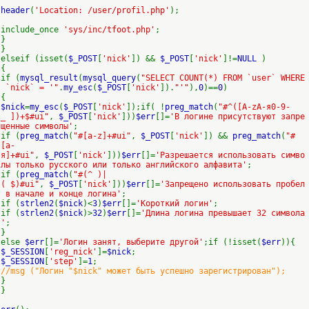
header
(
'Location: /user/profil.php'
);
include_once
'sys/inc/tfoot.php'
;
}
}
elseif (isset(
$_POST
[
'nick'
]) &&
$_POST
[
'nick'
]!=
NULL
)
{
if (
mysql_result
(
mysql_query
(
"SELECT COUNT(*) FROM `user` WHERE
`nick` = '"
.
my_esc
(
$_POST
[
'nick'
]).
"'"
),
0
)==
0
)
{
$nick
=
my_esc
(
$_POST
[
'nick'
]);if( !
preg_match
(
"#^([A-zА-я0-9-
_ ])+$#ui"
,
$_POST
[
'nick'
]))
$err
[]=
'В логине присутствуют запре
щенные символы'
;
if (
preg_match
(
"#[a-z]+#ui"
,
$_POST
[
'nick'
]) &&
preg_match
(
"#
[а-
я]+#ui"
,
$_POST
[
'nick'
]))
$err
[]=
'Разрешается использовать симво
лы только русского или только английского алфавита'
;
if (
preg_match
(
"#(^ )|
( $)#ui"
,
$_POST
[
'nick'
]))
$err
[]=
'Запрещено использовать пробел
в начале и конце логина'
;
if (
strlen2
(
$nick
)<
3
)
$err
[]=
'Короткий логин'
;
if (
strlen2
(
$nick
)>
32
)
$err
[]=
'Длина логина превышает 32 символа
'
;
}
else
$err
[]=
'Логин занят, выберите другой'
;if (!isset(
$err
)){
$_SESSION
[
'reg_nick'
]=
$nick
;
$_SESSION
[
'step'
]=
1
;
//msg ("Логин "$nick" может быть успешно зарегистрирован");
}
}