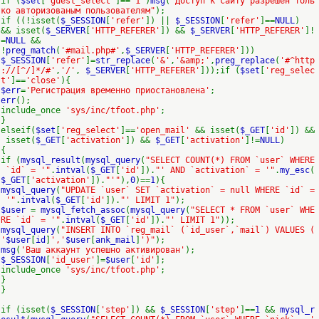
if (
$set
[
'guest_select'
]==
'1'
)
msg
(
"Доступ к сайту разрешен толь
ко авторизованым пользователям"
);
if ((!isset(
$_SESSION
[
'refer'
]) ||
$_SESSION
[
'refer'
]==
NULL
)
&& isset(
$_SERVER
[
'HTTP_REFERER'
]) &&
$_SERVER
[
'HTTP_REFERER'
]!
=
NULL
&&
!
preg_match
(
'#mail.php#'
,
$_SERVER
[
'HTTP_REFERER'
]))
$_SESSION
[
'refer'
]=
str_replace
(
'&'
,
'&amp;'
,
preg_replace
(
'#^http
://[^/]*/#'
,
'/'
,
$_SERVER
[
'HTTP_REFERER'
]));if (
$set
[
'reg_selec
t'
]==
'close'
){
$err
=
'Регистрация временно приостановлена'
;
err
();
include_once
'sys/inc/tfoot.php'
;
}
elseif(
$set
[
'reg_select'
]==
'open_mail'
&& isset(
$_GET
[
'id'
]) &&
isset(
$_GET
[
'activation'
]) &&
$_GET
[
'activation'
]!=
NULL
)
{
if (
mysql_result
(
mysql_query
(
"SELECT COUNT(*) FROM `user` WHERE
`id` = '"
.
intval
(
$_GET
[
'id'
]).
"' AND `activation` = '"
.
my_esc
(
$_GET
[
'activation'
]).
"'"
),
0
)==
1
){
mysql_query
(
"UPDATE `user` SET `activation` = null WHERE `id` =
'"
.
intval
(
$_GET
[
'id'
]).
"' LIMIT 1"
);
$user
=
mysql_fetch_assoc
(
mysql_query
(
"SELECT * FROM `user` WHE
RE `id` = '"
.
intval
(
$_GET
[
'id'
]).
"' LIMIT 1"
));
mysql_query
(
"INSERT INTO `reg_mail` (`id_user`,`mail`) VALUES (
'
$user
[
id
]
','
$user
[
ank_mail
]
')"
);
msg
(
'Ваш аккаунт успешно активирован'
);
$_SESSION
[
'id_user'
]=
$user
[
'id'
];
include_once
'sys/inc/tfoot.php'
;
}
}
if (isset(
$_SESSION
[
'step'
]) &&
$_SESSION
[
'step'
]==
1
&&
mysql_r