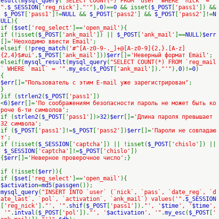
esult
(
mysql_query
(
"SELECT COUNT(*) FROM `user` WHERE `nick` = '
"
.
$_SESSION
[
'reg_nick'
].
"'"
),
0
)==
0
&& isset(
$_POST
[
'pass1'
]) &&
$_POST
[
'pass1'
]!=
NULL
&&
$_POST
[
'pass2'
] &&
$_POST
[
'pass2'
]!=
N
ULL
){
if (
$set
[
'reg_select'
]==
'open_mail'
){
if (!isset(
$_POST
[
'ank_mail'
]) ||
$_POST
[
'ank_mail'
]==
NULL
)
$err
[]=
'Неоходимо ввести Email'
;
elseif (!
preg_match
(
'#^[A-z0-9-._]+@[A-z0-9]{2,}.[A-z]
{2,4}$#ui'
,
$_POST
[
'ank_mail'
]))
$err
[]=
'Неверный формат Email'
;
elseif(
mysql_result
(
mysql_query
(
"SELECT COUNT(*) FROM `reg_mail
` WHERE `mail` = '"
.
my_esc
(
$_POST
[
'ank_mail'
]).
"'"
),
0
)!=
0
)
{
$err
[]=
"Пользователь с этим E-mail уже зарегистрирован"
;
}
}if (
strlen2
(
$_POST
[
'pass1'
])
<
6
)
$err
[]=
'По соображениям безопасности пароль не может быть ко
роче 6-ти символов'
;
if (
strlen2
(
$_POST
[
'pass1'
])>
32
)
$err
[]=
'Длина пароля превышает
32 символа'
;
if (
$_POST
[
'pass1'
]!=
$_POST
[
'pass2'
])
$err
[]=
'Пароли не совпадаю
т'
;
if (!isset(
$_SESSION
[
'captcha'
]) || !isset(
$_POST
[
'chislo'
]) ||
$_SESSION
[
'captcha'
]!=
$_POST
[
'chislo'
])
{
$err
[]=
'Неверное проверочное число'
;}
if (!isset(
$err
)){
if (
$set
[
'reg_select'
]==
'open_mail'
){
$activation
=
md5
(
passgen
());
mysql_query
(
"INSERT INTO `user` (`nick`, `pass`, `date_reg`, `d
ate_last`, `pol`, `activation`, `ank_mail`) values('"
.
$_SESSION
[
'reg_nick'
].
"', '"
.
shif
(
$_POST
[
'pass1'
]).
"', '
$time
', '
$time
',
'"
.
intval
(
$_POST
[
'pol'
]).
"', '
$activation
', '"
.
my_esc
(
$_POST
[
'