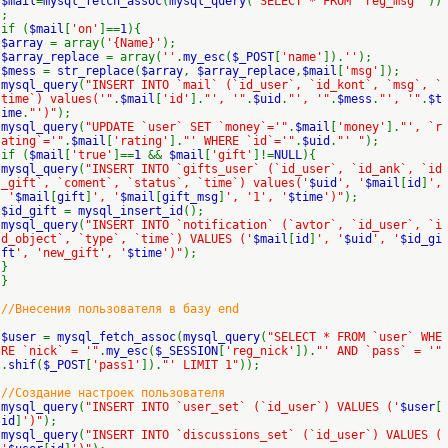
$mail
=
mysql_fetch_assoc
(
mysql_query
(
"SELECT * FROM `reg_msg`"
))
;
if (
$mail
[
'on'
]==
1
){
$array
= array(
'{Name}'
);
$array_replace
= array(
''
.
my_esc
(
$_POST
[
'name'
]).
''
);
$mess
=
str_replace
(
$array
,
$array_replace
,
$mail
[
'msg'
]);
mysql_query
(
"INSERT INTO `mail` (`id_user`, `id_kont`, `msg`, `
time`) values('"
.
$mail
[
'id'
].
"', '"
.
$uid
.
"', '"
.
$mess
.
"', '"
.
$t
ime
.
"')"
);
mysql_query
(
"UPDATE `user` SET `money`='"
.
$mail
[
'money'
].
"', `r
ating`='"
.
$mail
[
'rating'
].
"' WHERE `id`='"
.
$uid
.
"' "
);
if (
$mail
[
'true'
]==
1
&&
$mail
[
'gift'
]!=
NULL
){
mysql_query
(
"INSERT INTO `gifts_user` (`id_user`, `id_ank`, `id
_gift`, `coment`, `status`, `time`) values('
$uid
', '
$mail
[
id
]
',
'
$mail
[
gift
]
', '
$mail
[
gift_msg
]
', '1', '
$time
')"
);
$id_gift
=
mysql_insert_id
();
mysql_query
(
"INSERT INTO `notification` (`avtor`, `id_user`, `i
d_object`, `type`, `time`) VALUES ('
$mail
[
id
]
', '
$uid
', '
$id_gi
ft
', 'new_gift', '
$time
')"
);
}
}
//Внесения пользователя в базу end
$user
=
mysql_fetch_assoc
(
mysql_query
(
"SELECT * FROM `user` WHE
RE `nick` = '"
.
my_esc
(
$_SESSION
[
'reg_nick'
]).
"' AND `pass` = '"
.
shif
(
$_POST
[
'pass1'
]).
"' LIMIT 1"
));
//Создание настроек пользователя
mysql_query
(
"INSERT INTO `user_set` (`id_user`) VALUES ('
$user
[
id
]
')"
);
mysql_query
(
"INSERT INTO `discussions_set` (`id_user`) VALUES (