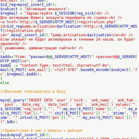
ank_mail'
]).
"')"
,
$db
);
$id_reg
=
mysql_insert_id
();
$subject
=
"Активация аккаунта"
;
$regmail
=
"Здравствуйте
$_SESSION
[
reg_nick
]
<br />
Для активации Вашего аккаунта перейдите по ссылке:<br />
<a href='http://
$_SERVER
[
HTTP_HOST
]
/registration.php?
id=
$id_reg
&amp;activation=
$activation
'>http://
$_SERVER
[
HTTP_HOS
T
]
/registration.php?
id="
.
mysql_insert_id
().
"&amp;activation=
$activation
</a><br />
Если аккаунт не будет активирован в течении 24 часов, он будет
удален<br />
С уважением, администрация сайта<br />
"
;
$adds
=
"From: "
password
@
$_SERVER
[
HTTP_HOST
]
" <password@
$_SERVER
[
HTTP_HOST
]
>n"
;
$adds
.=
"Content-Type: text/html; charset=utf-8n"
;
mail
(
$_POST
[
'ank_mail'
],
'=?utf-8?B?'
.
base64_encode
(
$subject
).
'?
='
,
$regmail
,
$adds
);
}
else
//Внесения пользователя в базу
mysql_query
(
"INSERT INTO `user` (`nick`, `ank_name`, `ank_fam`,
`pass`, `date_reg`, `date_last`, `pol`, `ank_mail`) values('"
.
$_SESSION
[
'reg_nick'
].
"', '"
.
my_esc
(
$_POST
[
'name'
]).
"', '"
.
my_e
sc
(
$_POST
[
'fam'
]).
"', '"
.
shif
(
$_POST
[
'pass1'
]).
"', '
$time
', '
$t
ime
', '"
.
intval
(
$_POST
[
'pol'
]).
"', '"
.
my_esc
(
$_POST
[
'mail'
]).
"'
)"
,
$db
);
//Приветствие в смс + монеты + рейтинг
$uid
=
mysql_insert_id
();