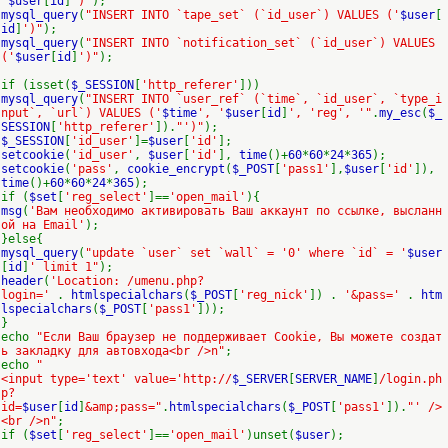
'
$user
[
id
]
')"
);
mysql_query
(
"INSERT INTO `tape_set` (`id_user`) VALUES ('
$user
[
id
]
')"
);
mysql_query
(
"INSERT INTO `notification_set` (`id_user`) VALUES
('
$user
[
id
]
')"
);
if (isset(
$_SESSION
[
'http_referer'
]))
mysql_query
(
"INSERT INTO `user_ref` (`time`, `id_user`, `type_i
nput`, `url`) VALUES ('
$time
', '
$user
[
id
]
', 'reg', '"
.
my_esc
(
$_
SESSION
[
'http_referer'
]).
"')"
);
$_SESSION
[
'id_user'
]=
$user
[
'id'
];
setcookie
(
'id_user'
,
$user
[
'id'
],
time
()+
60
*
60
*
24
*
365
);
setcookie
(
'pass'
,
cookie_encrypt
(
$_POST
[
'pass1'
],
$user
[
'id'
]),
time
()+
60
*
60
*
24
*
365
);
if (
$set
[
'reg_select'
]==
'open_mail'
){
msg
(
'Вам необходимо активировать Ваш аккаунт по ссылке, высланн
ой на Email'
);
}else{
mysql_query
(
"update `user` set `wall` = '0' where `id` = '
$user
[
id
]
' limit 1"
);
header
(
'Location: /umenu.php?
login='
.
htmlspecialchars
(
$_POST
[
'reg_nick'
]) .
'&pass='
.
htm
lspecialchars
(
$_POST
[
'pass1'
]));
}
echo
"Если Ваш браузер не поддерживает Cookie, Вы можете создат
ь закладку для автовхода<br />n"
;
echo
"
<input type='text' value='http://
$_SERVER
[
SERVER_NAME
]
/login.ph
p?
id=
$user
[
id
]
&amp;pass="
.
htmlspecialchars
(
$_POST
[
'pass1'
]).
"' />
<br />n"
;
if (
$set
[
'reg_select'
]==
'open_mail'
)unset(
$user
);