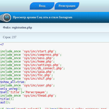
Вход
Регистрация
Просмотр архива Соц сеть в стиле Instagram
Файл: registration.php
Строк: 237
<?
include_once
'sys/inc/start.php'
;
include_once
'sys/inc/compress.php'
;
include_once
'sys/inc/sess.php'
;
include_once
'sys/inc/home.php'
;
include_once
'sys/inc/settings.php'
;
include_once
'sys/inc/db_connect.php'
;
include_once
'sys/inc/ipua.php'
;
include_once
'sys/inc/fnc.php'
;
include_once
'sys/inc/shif.php'
;
$show_all
=
true
;
include_once
'sys/inc/user.php'
;
only_unreg
();
$set
[
'title'
]=
'Регистрация'
;
include_once
'sys/inc/thead.php'
;
title
();
aut
();