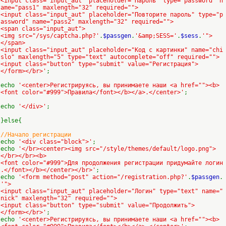
<input class="input_aut" placeholder="Пароль" type="password" n
ame="pass1" maxlength="32" required="">
<input class="input_aut" placeholder="Повторите пароль" type="p
assword" name="pass2" maxlength="32" required="">
<span class="input_aut">
<img src="/sys/captcha.php?'
.
$passgen
.
'&amp;SESS='
.
$sess
.
'">
</span>
<input class="input_aut" placeholder="Код с картинки" name="chi
slo" maxlength="5" type="text" autocomplete="off" required="">
<input class="button" type="submit" value="Регистрация">
</form></br>'
;
echo
'<center>Регистрируясь, вы принимаете наши <a href=""><b>
<font color="#999">Правила</font></b></a>.</center>'
;
echo
'</div>'
;
}else{
//Начало регистрации
echo
'<div class="block">'
;
echo
'</br><center><img src="/style/themes/default/logo.png">
</br></br><b>
<font color="#999">Для продолжения регистрации придумайте логин
.</font></b></center></br>'
;
echo
'<form method="post" action="/registration.php?'
.
$passgen
.
'">
<input class="input_aut" placeholder="Логин" type="text" name="
nick" maxlength="32" required="">
<input class="button" type="submit" value="Продолжить">
</form></br>'
;
echo
'<center>Регистрируясь, вы принимаете наши <a href=""><b>