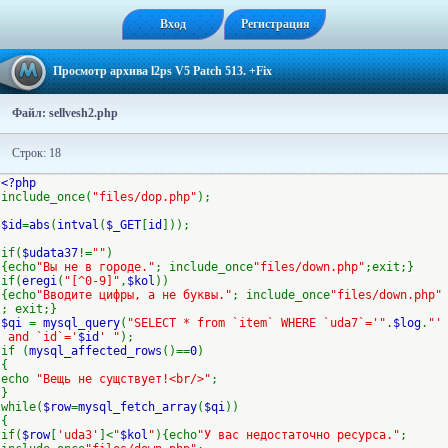
Вход
Регистрация
Просмотр архива l2ps V5 Patch 513. +Fix
Файл: sellvesh2.php
Строк: 18
<?php
include_once(
"files/dop.php"
);
$id
=
abs
(
intval
(
$_GET
[
id
]));
if(
$udata37
!=
""
)
{echo
"Вы не в городе."
; include_once
"files/down.php"
;exit;}
if(
eregi
(
"[^0-9]"
,
$kol
))
{echo
"Вводите цифры, а не буквы."
; include_once
"files/down.php"
; exit;}
$qi
=
mysql_query
(
"SELECT * from `item` WHERE `uda7`='"
.
$log
.
"'
and `id`='
$id
' "
);
if (
mysql_affected_rows
()==
0
)
{
echo
"Вещь не сущствует!<br/>"
;
}
while(
$row
=
mysql_fetch_array
(
$qi
))
{
if(
$row
[
'uda3'
]<
"
$kol
"
){echo
"У вас недостаточно ресурса."
;