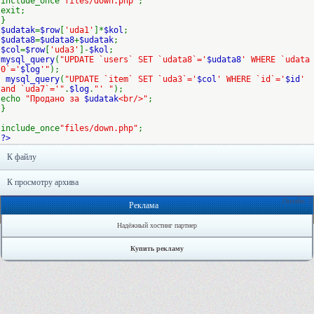
include_once
"files/down.php"
;
exit;
}
$udatak
=
$row
[
'uda1'
]*
$kol
;
$udata8
=
$udata8
+
$udatak
;
$col
=
$row
[
'uda3'
]-
$kol
;
mysql_query
(
"UPDATE `users` SET `udata8`='
$udata8
' WHERE `udata
0`='
$log
'"
);
mysql_query
(
"UPDATE `item` SET `uda3`='
$col
' WHERE `id`='
$id
'
and `uda7`='"
.
$log
.
"' "
);
echo
"Продано за
$udatak
<br/>"
;
}
include_once
"files/down.php"
;
?>
К файлу
К просмотру архива
Онлайн: 2
Реклама
Надёжный хостинг партнер
Купить рекламу