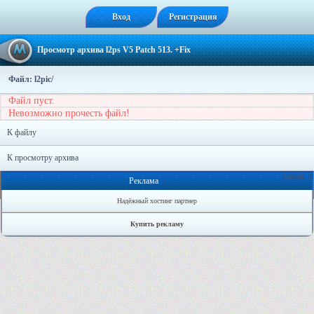
Вход
Регистрация
Просмотр архива l2ps V5 Patch 513. +Fix
Файл: l2pic/
Файл пуст.
Невозможно прочесть файл!
К файлу
К просмотру архива
Онлайн: 3
Реклама
Надёжный хостинг партнер
Купить рекламу