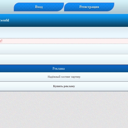
Вход
Регистрация
kworld
л!
Реклама
Надёжный хостинг партнер
Купить рекламу