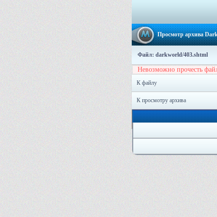
Просмотр архива Dar
Файл: darkworld/403.shtml
Невозможно прочесть фай
К файлу
К просмотру архива