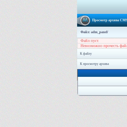
Просмотр архива CMS-S
Файл: adm_panel/
Файл пуст.
Невозможно прочесть фай
К файлу
К просмотру архива