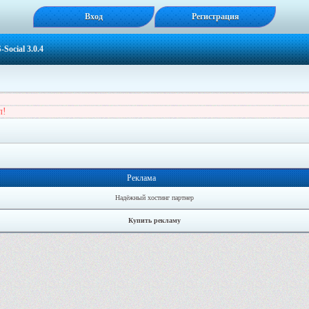
Вход
Регистрация
ocial 3.0.4
л!
Реклама
Надёжный хостинг партнер
Купить рекламу